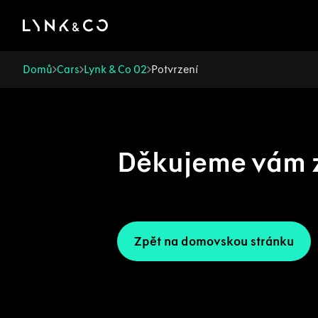
There was a problem loading this section.
Domů
Cars
Lynk & Co 02
Potvrzení
Děkujeme vám z
Zpět na domovskou stránku