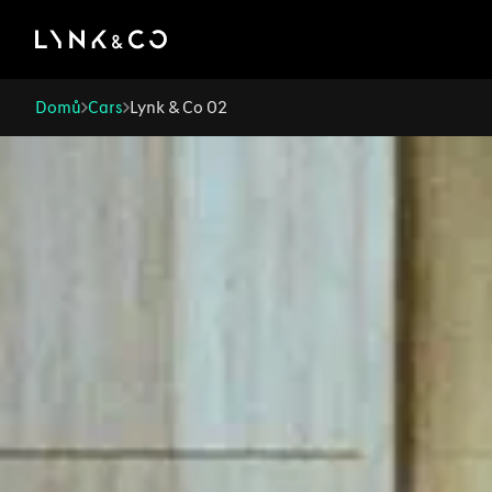
There was a problem loading this section.
Domů
Cars
Lynk & Co 02