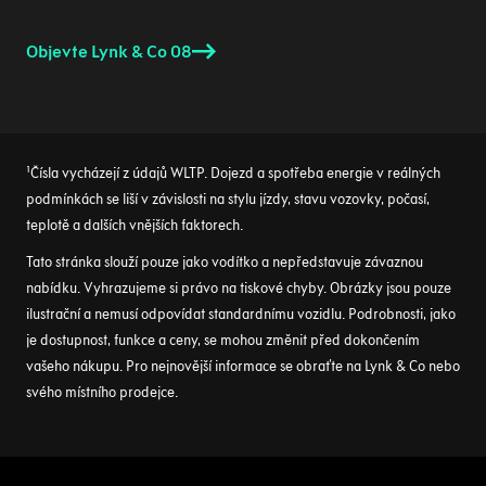
Objevte Lynk & Co 08
¹Čísla vycházejí z údajů WLTP. Dojezd a spotřeba energie v reálných
podmínkách se liší v závislosti na stylu jízdy, stavu vozovky, počasí,
teplotě a dalších vnějších faktorech.
Tato stránka slouží pouze jako vodítko a nepředstavuje závaznou
nabídku. Vyhrazujeme si právo na tiskové chyby. Obrázky jsou pouze
ilustrační a nemusí odpovídat standardnímu vozidlu. Podrobnosti, jako
je dostupnost, funkce a ceny, se mohou změnit před dokončením
vašeho nákupu. Pro nejnovější informace se obraťte na Lynk & Co nebo
svého místního prodejce.