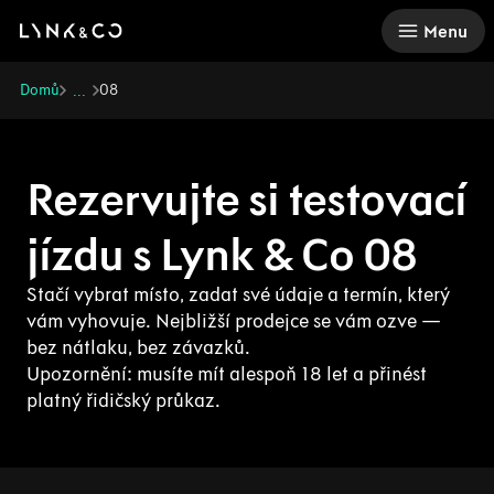
There was a problem loading this section.
Menu
Domů
08
...
Rezervujte si testovací
jízdu s Lynk & Co 08
Stačí vybrat místo, zadat své údaje a termín, který
vám vyhovuje. Nejbližší prodejce se vám ozve —
bez nátlaku, bez závazků.
Upozornění: musíte mít alespoň 18 let a přinést
platný řidičský průkaz.