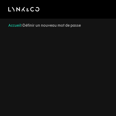
There was a problem loading this section.
Accueil
Définir un nouveau mot de passe