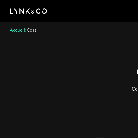
There was a problem loading this section.
Accueil
Cars
Co