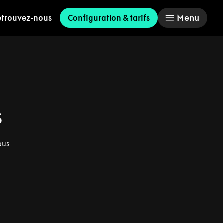
Menu
etrouvez-nous
Configuration & tarifs
s
ous