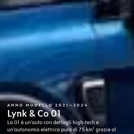
ANNO MODELLO 2021–2024
Lynk & Co 01
La 01 è un’auto con dettagli high‑tech e
un’autonomia elettrica pura di 75 km¹ grazie al