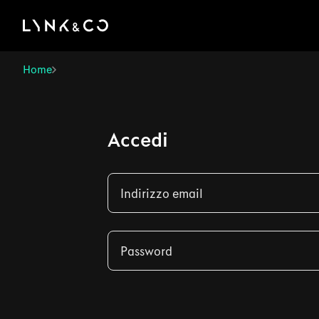
There was a problem loading this section.
Home