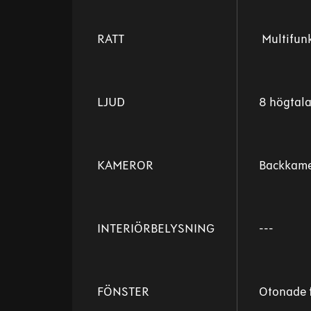
RATT
Multifunk
LJUD
8 högtala
KAMEROR
Backkam
INTERIÖRBELYSNING
---
FÖNSTER
Otonade f