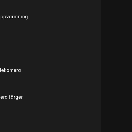
 uppvärmning
fiekamera
era färger