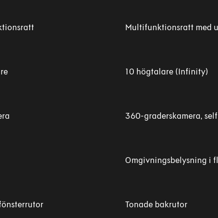
tionsratt
Multifunktionsratt med
re
10 högtalare (Infinity)
era
360-graderskamera, sel
Omgivningsbelysning i fl
önsterrutor
Tonade bakrutor