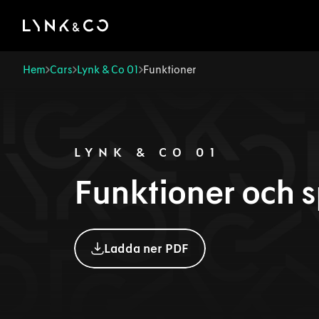
There was a problem loading this section.
Hem
Cars
Lynk & Co 01
Funktioner
LYNK & CO 01
Funktioner och s
Ladda ner PDF