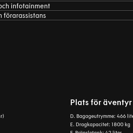
och infotainment
 förarassistans
Plats för äventyr
r)
D. Bagageutrymme: 466 lit
E. Dragkapacitet: 1800 kg
F. Bränsletank: 42 liter