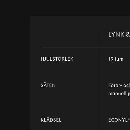
LYNK &
HJULSTORLEK
19 tum
SÄTEN
Förar- oc
manuell j
KLÄDSEL
ECONYL