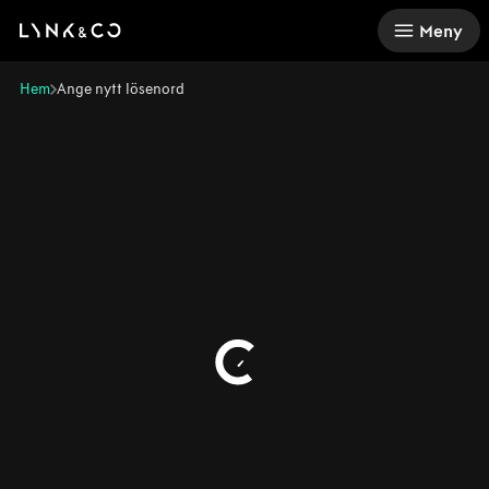
There was a problem loading this section.
Meny
Hem
Ange nytt lösenord