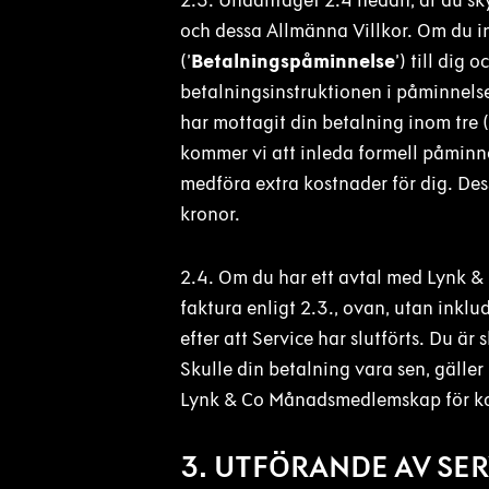
2.3. Undantaget 2.4 nedan, är du sky
och dessa Allmänna Villkor. Om du in
(’
Betalningspåminnelse
’) till dig
betalningsinstruktionen i påminnelse
har mottagit din betalning inom tre
kommer vi att inleda formell påminne
medföra extra kostnader för dig. Des
kronor.
2.4. Om du har ett avtal med Lynk & 
faktura enligt 2.3., ovan, utan inkl
efter att Service har slutförts. Du är
Skulle din betalning vara sen, gälle
Lynk & Co Månadsmedlemskap för 
3. UTFÖRANDE AV SE