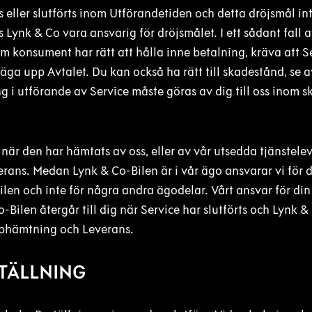
 eller slutförts inom Utförandetiden och detta dröjsmål in
s Lynk & Co vara ansvarig för dröjsmålet. I ett sådant fall 
 konsument har rätt att hålla inne betalning, kräva att Se
äga upp Avtalet. Du kan också ha rätt till skadestånd, se av
i utförande av Service måste göras av dig till oss inom sk
 när den har hämtats av oss, eller av vår utsedda tjänstele
ans. Medan Lynk & Co-Bilen är i vår ägo ansvarar vi för
ilen och inte för några andra ägodelar. Vårt ansvar för di
-Bilen återgår till dig när Service har slutförts och Lynk &
Upphämtning och Leverans.
STÄLLNING