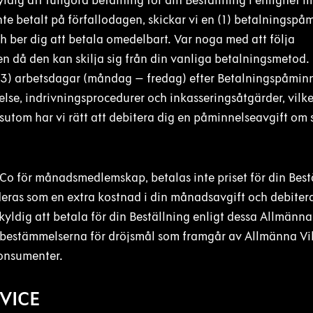
ldig att fullgöra betalning för din Beställning i enlighet 
te betalt på förfallodagen, skickar vi en (1) betalningspå
 och ber dig att betala omedelbart. Var noga med att följa
n då den kan skilja sig från din vanliga betalningsmetod. 
 (3) arbetsdagar (måndag – fredag) efter Betalningspåmin
lse, indrivningsprocedurer och inkasseringsåtgärder, vilk
sutom har vi rätt att debitera dig en påminnelseavgift om 
Co för månadsmedlemskap, betalas inte priset för din Best
uderas som en extra kostnad i din månadsavgift och debit
 skyldig att betala för din Beställning enligt dessa Allmänna 
r bestämmelserna för dröjsmål som framgår av Allmänna Vil
konsumenter.
RVICE