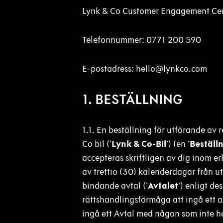
Lynk & Co Customer Engagement Cen
Telefonnummer: 0771 200 590
E-postadress: hello@lynkco.com
1. BESTÄLLNING
1.1. En beställning för utförande av 
Co bil (‘
Lynk & Co-Bil
’) (en ’
Beställ
accepteras skriftligen av dig inom er
av trettio (30) kalenderdagar från u
bindande avtal (‘
Avtalet
’) enligt d
rättshandlingsförmåga att ingå ett avt
ingå ett Avtal med någon som inte ha