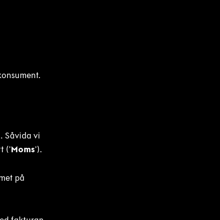
 konsument.
. Såvida vi
 (’
Moms
’).
umet på