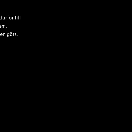
rför till
dem.
gen görs.