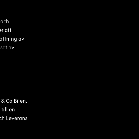
 och
r att
fattning av
iset av
I
 & Co Bilen.
ill en
och Leverans