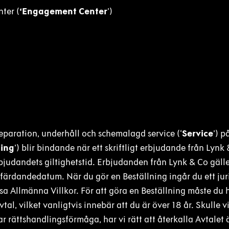
ter (
‘Engagement Center
’)
reparation, underhåll och schemalagd service (‘
Service
’) p
ning
’) blir bindande när ett skriftligt erbjudande från Lynk
bjudandets giltighetstid. Erbjudanden från Lynk & Co gälle
tfärdandedatum. När du gör en Beställning ingår du ett jur
essa Allmänna Villkor. För att göra en Beställning måste du 
al, vilket vanligtvis innebär att du är över 18 år. Skulle vi
r rättshandlingsförmåga, har vi rätt att återkalla Avtalet