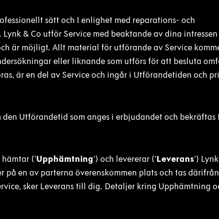
ofessionellt sätt och I enlighet med reparations- och
en. Lynk & Co utför Service med beaktande av dina intressen
 är möjligt. Allt material för utförande av Service komme
ndersökningar eller liknande som utförs för att besluta om
ras, är en del av Service och ingår i Utförandetiden och pr
m den Utförandetid som anges i erbjudandet och bekräftas 
.
 hämtar (‘
Upphämtning
’) och levererar (’
Leverans
’) Lynk
 på en av parterna överenskommen plats och tas därifrån t
Service, sker Leverans till dig. Detaljer kring Upphämtning 