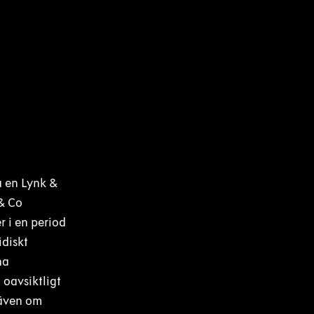
å en Lynk &
 & Co
r i en period
idiskt
ha
 oavsiktligt
 även om