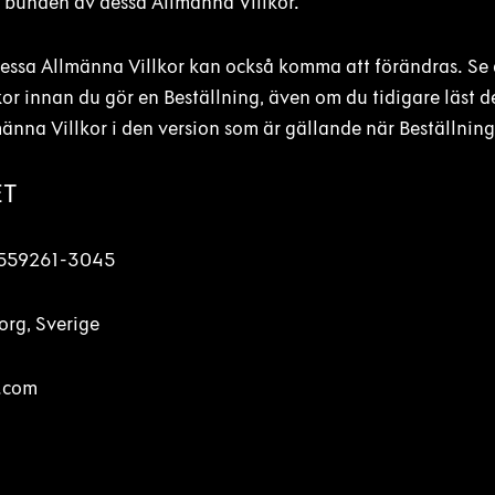
ra bunden av dessa Allmänna Villkor.
ssa Allmänna Villkor kan också komma att förändras. Se dä
or innan du gör en Beställning, även om du tidigare läst 
änna Villkor i den version som är gällande när Beställnin
ET
. 559261-3045
org, Sverige
o.com