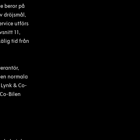
te beror på
av dröjsmål,
rvice utförs
snitt 11,
älig tid från
verantör,
 den normala
n Lynk & Co-
 Co-Bilen