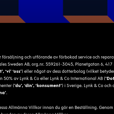
r försäljning och utförande av förbokad service och repara
ales Sweden AB, org.nr. 559261-3045, Planetgatan 6, 417
, ‘vi’ ‘oss’
) eller något av dess dotterbolag (vilket betyde
än 50% av Lynk & Co eller Lynk & Co International AB (
’Do
menter (
’du’, ‘din’, ‘konsument’
) i Sverige. Lynk & Co oc
na’
.
essa Allmänna Villkor innan du gör en Beställning. Genom 