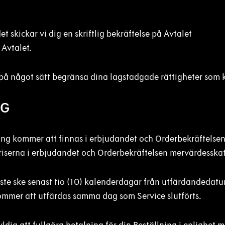
t skickar vi dig en skriftlig bekräftelse på Avtalet
 Avtalet.
e på något sätt begränsa dina lagstadgade rättigheter som
NG
lning kommer att finnas i erbjudandet och Orderbekräftelsen
riserna i erbjudandet och Orderbekräftelsen mervärdesskatt
åste ske senast tio (10) kalenderdagar från utfärdandedat
ommer att utfärdas samma dag som Service slutförts.