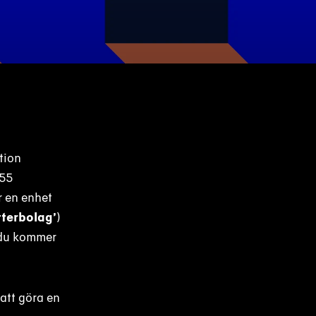
tion
 55
r en enhet
tterbolag’
)
h du kommer
att göra en