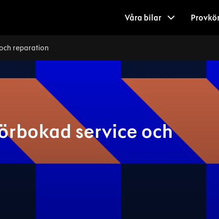
Våra bilar
Provkö
 och reparation
förbokad service och