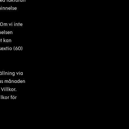
med fakturan
minnelse
Om vi inte
nelsen
et kan
sextio (60)
ällning via
eras månaden
Villkor.
lkor för