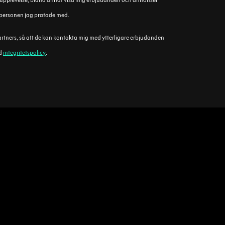
gsupplevelse, bland annat visa mig erbjudanden och annonser
ra personen jag pratade med.
artners, så att de kan kontakta mig med ytterligare erbjudanden
ed
integritetspolicy
.