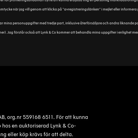
er för profileringsändamål i syfte att kunna erbjuda mig en personlig marknadsförin
samtycke när jag vill genom att klicka på ”avregistreringslänken” i mejlet eller informe
ar mina personuppgifter med tredje part, inklusive återförsäljare och andra liknande p
mmer). Jag förstår också att Lynk & Co kommer att behandla mina uppgifter i enlighet m
B, org.nr 559168 6511. För att kunna
 hos en auktoriserad Lynk & Co-
g eller köp krävs för att delta.