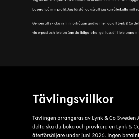
Jag förstår att Lynk & Co kommer att behandla mina personuppgift
baserat på min profil. Jag förstår också att jag kan återkalla mitt 
Genom att skicka in min förfrågan godkänner jag att Lynk & Co del
via e-post och telefon (om du tidigare har gett oss ditt telefonnu
Tävlingsvillkor
Tävlingen arrangeras av Lynk & Co Sweden A
delta ska du boka och provköra en Lynk & Co
återförsäljare under juni 2026. Ingen betalnin