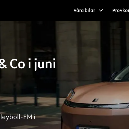
Våra bilar
Provkö
 Co i juni
lleyboll-EM i