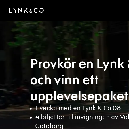
There was a problem loading this section.
Provkör en Lynk &
och vinn ett
upplevelsepaket
1 vecka med en Lynk & Co 08
4 biljetter till invigningen av Vo
Goteborg