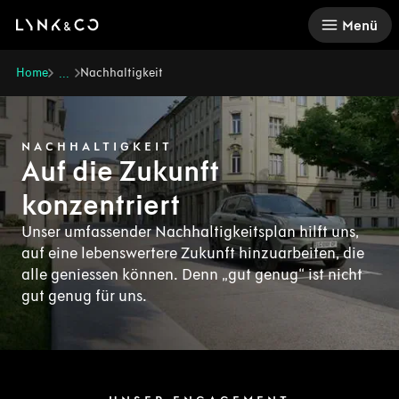
There was a problem loading this section.
Menü
Home
Nachhaltigkeit
...
NACHHALTIGKEIT
Auf die Zukunft
konzentriert
Unser umfassender Nachhaltigkeitsplan hilft uns,
auf eine lebenswertere Zukunft hinzuarbeiten, die
alle geniessen können. Denn „gut genug“ ist nicht
gut genug für uns.