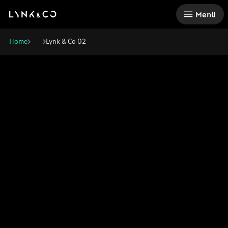
There was a problem loading this section.
Menü
Home
Lynk & Co 02
...