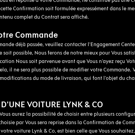
ous en réponse à votre Commande, ne constitue pas une C
cette Confirmation soit formulée expressément dans le m
tenu complet du Contrat sera affiché.
 Votre Commande
ande déjà passée, veuillez contacter l’Engagement Center
 soit possible, Nous ferons de notre mieux pour Vous satis
ation Nous soit parvenue avant que Vous n'ayez reçu Vot
a, il ne sera plus possible de modifier votre Commande. V
modifications du mode de livraison, qui font l'objet du chap
 D'UNE VOITURE LYNK & CO
us aurez la possibilité de choisir entre plusieurs configur
 choisie par Vous sera reprise dans la Confirmation de Co
 votre voiture Lynk & Co, est bien celle que Vous souhaitez