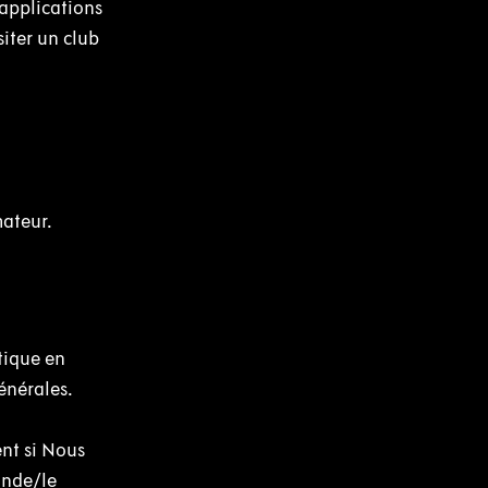
 applications
iter un club
ateur.
tique en
énérales.
nt si Nous
ande/le