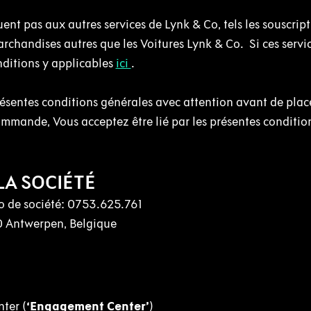
ent pas aux autres services de Lynk & Co, tels les souscript
archandises autres que les Voitures Lynk & Co. Si ces servi
onditions y applicables
ici
.
ésentes conditions générales avec attention avant de plac
ande, Vous acceptez être lié par les présentes conditio
LA SOCIÉTÉ
o de société: 0753.625.761
0 Antwerpen, Belgique
ter (
‘Engagement Center’
)