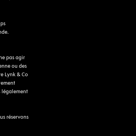
mps
nde.
ne pas agir
éenne ou des
ure Lynk & Co
atement
s légalement
us réservons