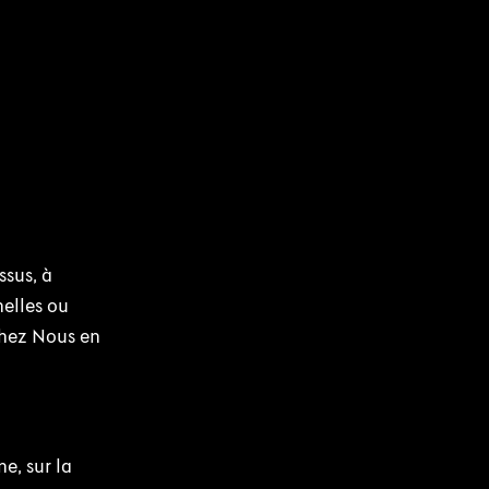
ssus, à
nelles ou
chez Nous en
e, sur la