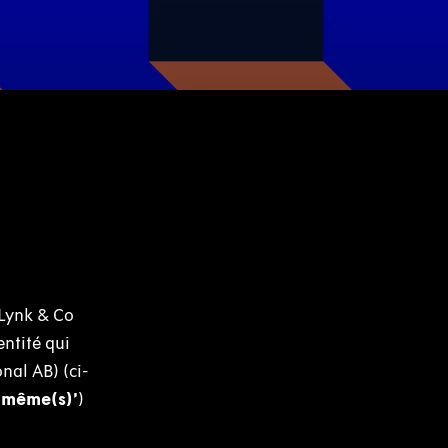
 Lynk & Co
entité qui
nal AB) (ci-
s-même(s)’
)