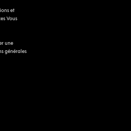
ions et
ces Vous
er une
ns générales