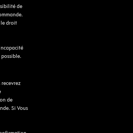
ibilité de
a Commande.
le droit
incapacité
 possible.
 recevrez
e
ion de
nde. Si Vous