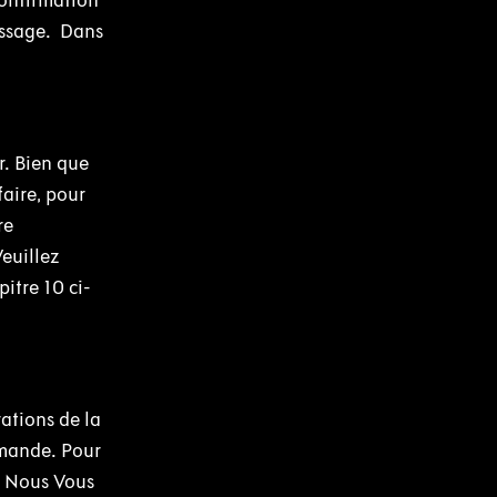
onfirmation
essage. Dans
. Bien que
faire, pour
re
euillez
itre 10 ci-
ations de la
mmande. Pour
, Nous Vous