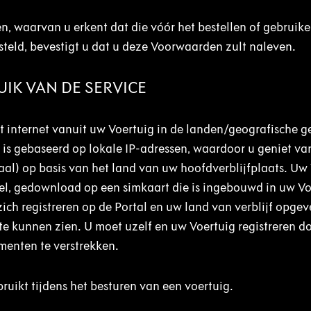
, waarvan u erkent dat die vóór het bestellen of gebruik
esteld, bevestigt u dat u deze Voorwaarden zult naleven.
UIK VAN DE SERVICE
et internet vanuit uw Voertuig in de landen/geografische g
e is gebaseerd op lokale IP-adressen, waardoor u geniet va
taal) op basis van het land van uw hoofdverblijfplaats. Uw
iel, gedownload op een simkaart die is ingebouwd in uw Vo
zich registreren op de Portal en uw land van verblijf opge
te kunnen zien. U moet uzelf en uw Voertuig registreren d
enten te verstrekken.
uikt tijdens het besturen van een voertuig.