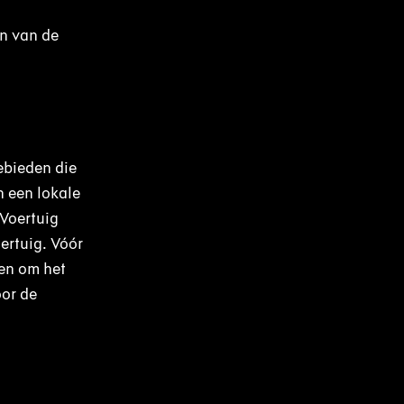
en van de
ebieden die
n een lokale
 Voertuig
ertuig. Vóór
ven om het
oor de