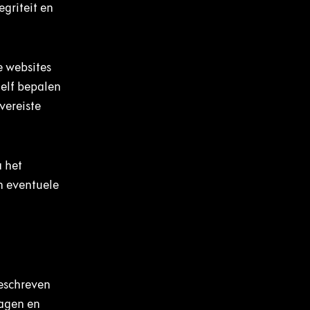
griteit en
e websites
zelf bepalen
vereiste
a het
n eventuele
beschreven
ragen en