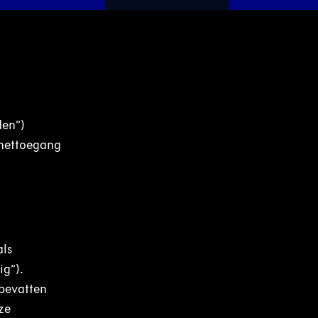
den”)
rnettoegang
als
ig”).
bevatten
ze