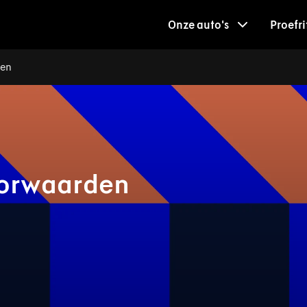
Onze auto's
Proefri
den
oorwaarden