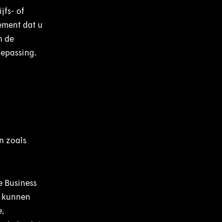
jfs- of
ement dat u
n de
oepassing.
n zoals
e Business
, kunnen
,