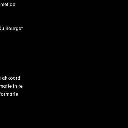
 met de
 du Bourget
 u akkoord
atie in te
nformatie