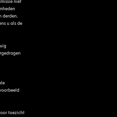
missie niet
amheden
n derden.
ns u als de
uig
ergedragen
ale
jvoorbeeld
voor toezicht