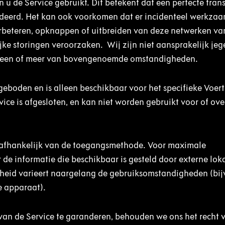
 de Service gebruikt. Dit betekent dat een perfecte trans
ndeerd. Het kan ook voorkomen dat er incidenteel werkza
rbeteren, opknappen of uitbreiden van deze netwerken va
e storingen veroorzaken. Wij zijn niet aansprakelijk jege
ge een of meer van bovengenoemde omstandigheden.
eboden en is alleen beschikbaar voor het specifieke Voert
ce is afgesloten, en kan niet worden gebruikt voor of ov
is afhankelijk van de toegangsmethode. Voor maximale
de informatie die beschikbaar is gesteld door externe lok
lheid varieert naargelang de gebruiksomstandigheden (bi
te apparaat).
 van de Service te garanderen, behouden we ons het recht 