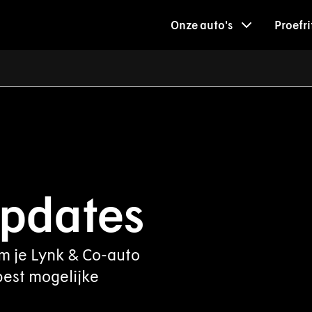
Onze auto's
Proefri
pdates
om je Lynk & Co-auto
best mogelijke