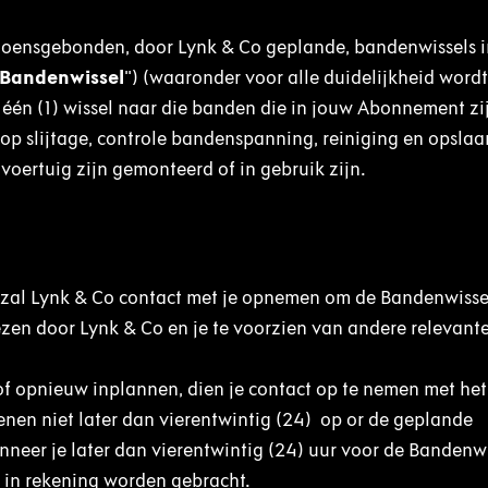
izoensgebonden, door Lynk & Co geplande, bandenwissels i
Bandenwissel
") (waaronder voor alle duidelijkheid word
 één (1) wissel naar die banden die in jouw Abonnement zi
op slijtage, controle bandenspanning, reiniging en opslaa
oertuig zijn gemonteerd of in gebruik zijn.
zal Lynk & Co contact met je opnemen om de Bandenwissel
en door Lynk & Co en je te voorzien van andere relevante 
f opnieuw inplannen, dien je contact op te nemen met het
en niet later dan vierentwintig (24) op or de geplande
eer je later dan vierentwintig (24) uur voor de Bandenwi
o in rekening worden gebracht.