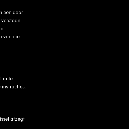
n een door
t verstaan
jn
n van die
 in te
instructies.
ssel afzegt,