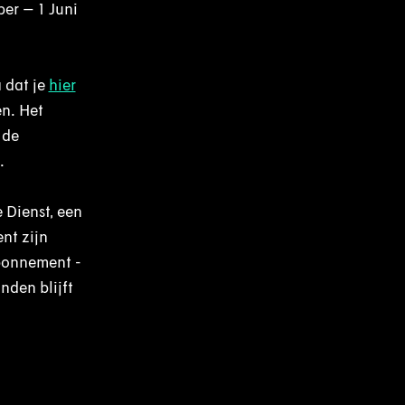
ber – 1 Juni
 dat je
hier
en. Het
 de
.
 Dienst, een
nt zijn
Abonnement -
nden blijft