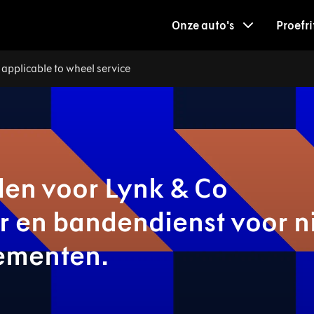
Onze auto's
Proefri
applicable to wheel service
en voor Lynk & Co
 en bandendienst voor ni
ementen.