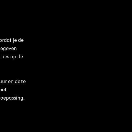
ordat je de
ngegeven
cties op de
uur en deze
met
toepassing.