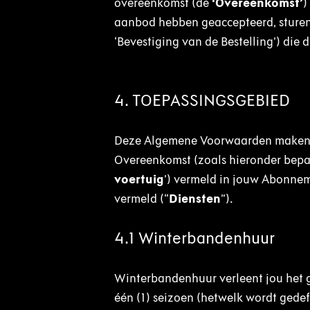
overeenkomst (de
‘Overeenkomst’
)
aanbod hebben geaccepteerd, sturen 
‘Bevestiging van de Bestelling’) die
4. TOEPASSINGSGEBIED
Deze Algemene Voorwaarden maken i
Overeenkomst (zoals hieronder bepaa
voertuig
’) vermeld in jouw Abonne
vermeld (“
Diensten
”).
4.1 Winterbandenhuur
Winterbandenhuur verleent jou het 
één (1) seizoen (hetwelk wordt gede