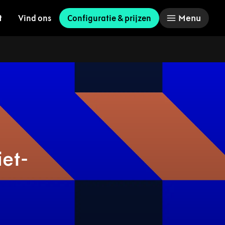
Menu
t
Vind ons
Configuratie & prijzen
et-