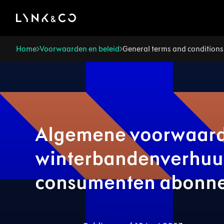
There was a problem loading this section.
Home
Voorwaarden en beleid
General terms and conditions 
Algemene voorwaard
winterbandenverhuur
consumenten abonn