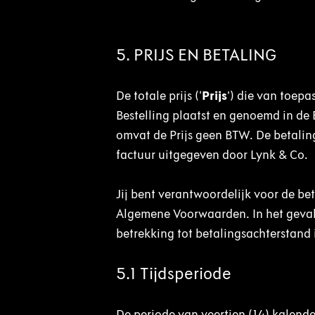
5. PRIJS EN BETALING
De totale prijs (‘
Prijs
’) die van toepa
Bestelling plaatst en genoemd in de 
omvat de Prijs geen BTW. De betaling
factuur uitgegeven door Lynk & Co.
Jij bent verantwoordelijk voor de be
Algemene Voorwaarden. In het geval d
betrekking tot betalingsachterstan
5.1 Tijdsperiode
De periode van veertien (14) kalend