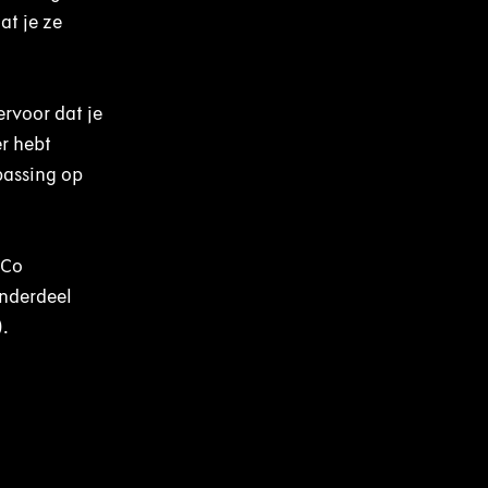
at je ze
rvoor dat je
er hebt
passing op
 Co
onderdeel
).