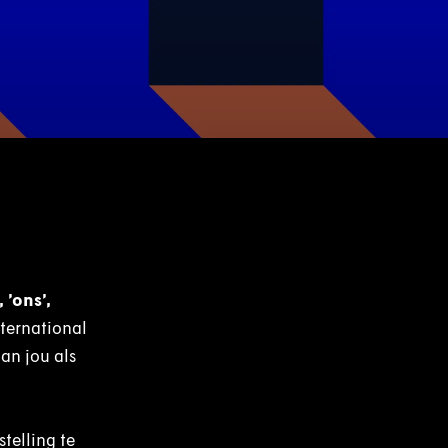
, ’ons’,
nternational
an jou als
telling te