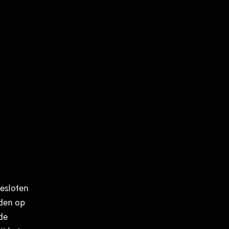
gesloten
den op
de