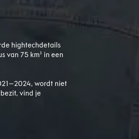
4
rde hightechdetails
us van 75 km¹ in een
2021–2024, wordt niet
bezit, vind je