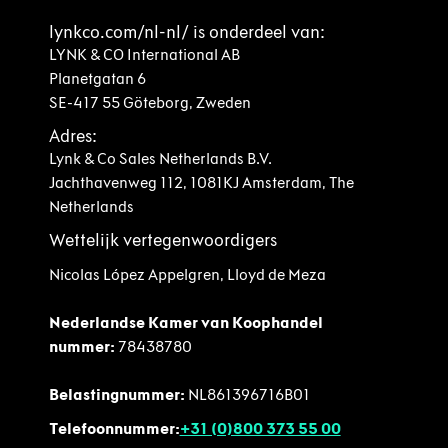
lynkco.com/nl-nl/ is onderdeel van:
LYNK & CO International AB
Planetgatan 6
SE-417 55 Göteborg, Zweden
Adres:
Lynk & Co Sales Netherlands B.V.
Jachthavenweg
112, 1081KJ Amsterdam, The
Netherlands
Wettelijk vertegenwoordigers
Nicolas López Appelgren, Lloyd de Meza
Nederlandse Kamer van Koophandel
nummer:
78438780
Belastingnummer:
NL861396716B01
Telefoonnummer:
+31 (0)800 373 55 00