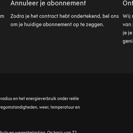
Annuleer je abonnement
Ont
om
Zodra je het contract hebt ondertekend, bel ons
Wij 
om je huidige abonnement op te zeggen.
van 
je j
geni
radius en het energieverbruik onder reële
 wegomstandigheden, weer, temperatuur en
hhulp en wegenbelasting. Op basis van 72