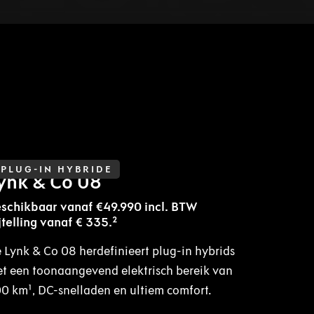
PLUG-IN HYBRIDE
ynk & Co 08
schikbaar vanaf €49.990 incl. BTW
jtelling vanaf € 335.²
 Lynk & Co 08 herdefinieert plug-in hybrids
t een toonaangevend elektrisch bereik van
0 km¹, DC-snelladen en ultiem comfort.