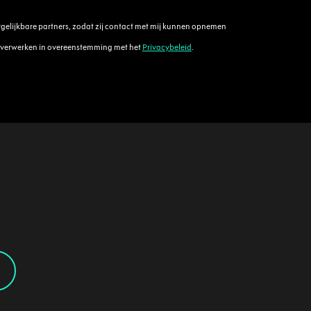
ergelijkbare partners, zodat zij contact met mij kunnen opnemen
al verwerken in overeenstemming met het
Privacybeleid
.
3