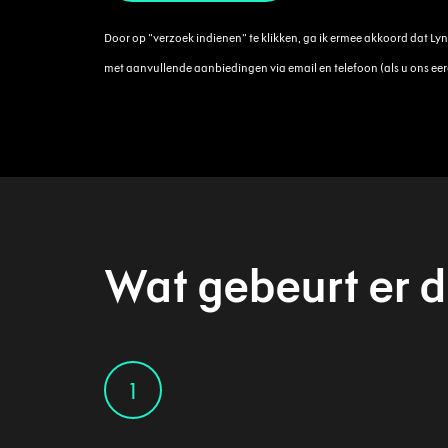
Door op "verzoek indienen" te klikken, ga ik ermee akkoord dat Ly
met aanvullende aanbiedingen via email en telefoon (als u ons ee
Wat gebeurt er 
1