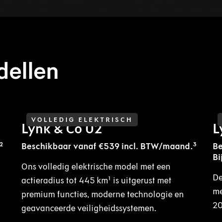
dellen
VOLLEDIG ELEKTRISCH
Lynk & Co 02
L
²
Beschikbaar vanaf €539 incl. BTW/maand.³
Be
Bi
Ons volledig elektrische model met een
De
actieradius tot 445 km¹ is uitgerust met
me
premium functies, moderne technologie en
20
geavanceerde veiligheidssystemen.