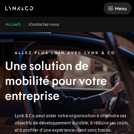
There was a problem loading this section.
Menu
Accueil
Contactez-nous
...
ALLEZ PLUS LOIN AVEC LYNK & CO
Une solution de
mobilité pour votre
entreprise
Lynk & Co peut aider votre organisation à atteindre ses
objectifs de développement durable, à réduire ses coûts
et à profiter d'une expérience client sans tracas.