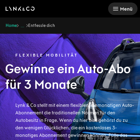
There was a problem loading this section.
Menü
Home
Entfessle dich
...
FLEXIBLE MOBILITÄT
Gewinne ein Auto-Abo
für 3 Monate
Lynk & Co stellt mit einem flexiblen, einmonatigen Auto-
Abonnement die traditionellen Normen für den
Autobesitz in Frage. Wenn du hier bist, gehörst du zu
den wenigen Glücklichen, die ein kostenloses 3-
monatiges Abonnement gewinnen können. Fülle das