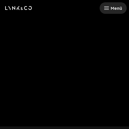
There was a problem loading this section.
Menü