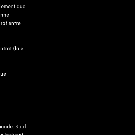
alement que
onne
rat entre
ntrat (la «
que
mande. Sauf