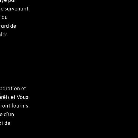
ayé par
le survenant
e du
tard de
ales
paration et
érêts et Vous
eront fournis
e d'un
ai de