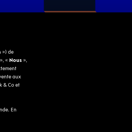
s
») de
», «
Nous
»,
ectement
 vente aux
k & Co et
nde. En