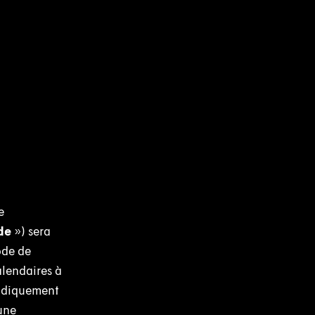
e
de
») sera
ode de
alendaires à
ridiquement
une