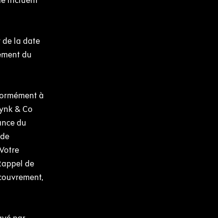
de incluent
 de la date
vement du
nformément à
Lynk & Co
ance du
 de
Votre
 Rappel de
ecouvrement,