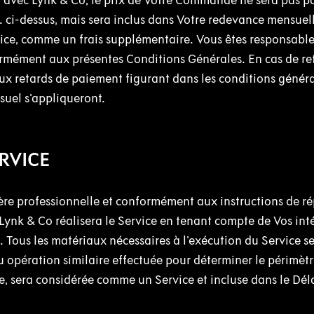
l avec Lynk & Co, le prix de Votre Commande ne sera pas p
3. ci-dessus, mais sera inclus dans Votre redevance mensuel
rvice, comme un frais supplémentaire. Vous êtes responsabl
ément aux présentes Conditions Générales. En cas de re
aux retards de paiement figurant dans les conditions génér
uel s'appliqueront.
ERVICE
ière professionnelle et conformément aux instructions de ré
. Lynk & Co réalisera le Service en tenant compte de Vos int
e. Tous les matériaux nécessaires à l'exécution du Service s
u opération similaire effectuée pour déterminer le périmètr
re, sera considérée comme un Service et incluse dans le Dél