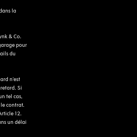
dans la
Lynk & Co.
 garage pour
ails du
ard n'est
retard. Si
n tel cas,
 le contrat.
rticle 12.
ans un délai