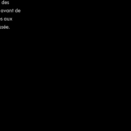
n des
 avant de
es aux
ssée.