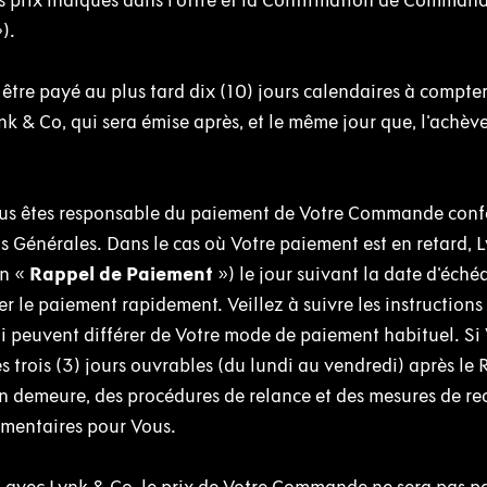
es prix indiqués dans l'offre et la Confirmation de Comman
»).
être payé au plus tard dix (10) jours calendaires à compter
nk & Co, qui sera émise après, et le même jour que, l'achè
., Vous êtes responsable du paiement de Votre Commande co
ns Générales. Dans le cas où Votre paiement est en retard, 
un «
Rappel de Paiement
») le jour suivant la date d'éché
 le paiement rapidement. Veillez à suivre les instructions
i peuvent différer de Votre mode de paiement habituel. Si 
s trois (3) jours ouvrables (du lundi au vendredi) après le
n demeure, des procédures de relance et des mesures de r
lémentaires pour Vous.