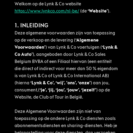
Welkom op de Lynk & Co website
https://www.lynkco.com/nl-be/
(de
‘Website’
).
1. INLEIDING
Deze algemene voorwaarden zijn van toepassing
op de verkoop en de levering (
‘Algemene
Voorwaarden’
) van Lynk & Co voertuigen (
‘Lynk &
Co Auto’
), aangeboden door Lynk & Co Sales
Belgium BVBA of een Filiaal hiervan (een entiteit
die direct of indirect voor meer dan 50 % eigendom
is van Lynk & Co of Lynk & Co International AB)
(hierna
‘Lynk & Co’, ‘wij’, ’ons’, ‘onze’
) aan jou,
consument,(
‘je’, ‘jij, ‘jou’, ‘jouw’, ‘jezelf’
) op de
Website, de Club of Tour in België.
Deze Algemene Voorwaarden zijn niet van
toepassing op de andere Lynk & Co diensten zoals
abonnementsdiensten en sharing-diensten. Heb je
belangstelling voor deze diensten, dan verzoeken